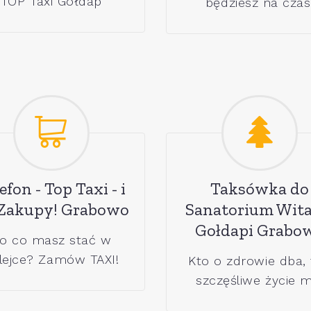
TOP Taxi Gołdap
będziesz na czas
efon - Top Taxi - i
Taksówka do
Zakupy! Grabowo
Sanatorium Wita
Gołdapi Grabo
o co masz stać w
lejce? Zamów TAXI!
Kto o zdrowie dba,
szczęśliwe życie m