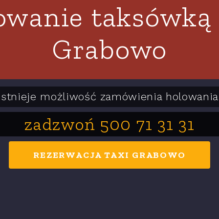
owanie taksówką
Grabowo
Istnieje możliwość zamówienia holowania
zadzwoń 500 71 31 31
REZERWACJA TAXI GRABOWO