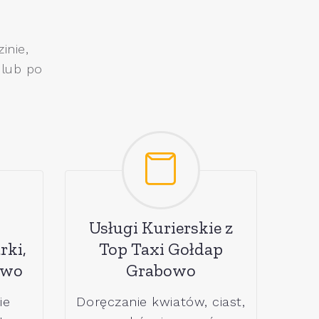
inie,
 lub po
Usługi Kurierskie z
rki,
Top Taxi Gołdap
owo
Grabowo
ie
Doręczanie kwiatów, ciast,