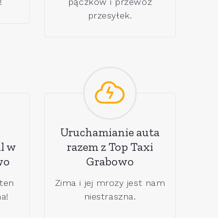
!
pączków i przewóz
przesyłek.
Uruchamianie auta
l w
razem z Top Taxi
wo
Grabowo
 ten
Zima i jej mrozy jest nam
a!
niestraszna.