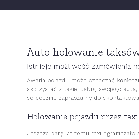
Auto holowanie taksów
Istnieje możliwość zamówienia h
Awaria pojazdu może oznaczać
koniecz
skorzystać z takiej usługi swojego auta,
serdecznie zapraszamy do skontaktowan
Holowanie pojazdu przez taxi
Jeszcze parę lat temu taxi ograniczało 