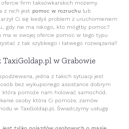
w ofercie firm taksówkarskich możemy
 z nich jest
pomoc w rozruchu
lub
rzył Ci się kiedyś problem z uruchomieniem
u, gdy nie ma nikogo, kto mógłby pomoc?
ch ma w swojej ofercie pomoc w tego typu
zystać z tak szybkiego i łatwego rozwiązania?
z TaxiGoldap.pl w Grabowie
odziewana, jedna z takich sytuacji jest
a osób bez wykupionego assistance dobrym
i, która pomoże nam holować samochód.
zukanie osoby która Ci pomoże, zamów
hodu w TaxiGoldap.pl. Świadczymy usługę
 jest tylko pojazdów osobowych o masie