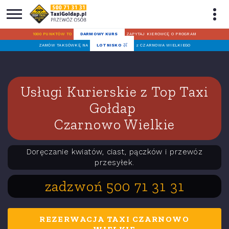
1000 PUNKTÓW TO
DARMOWY KURS
ZAPYTAJ KIEROWCĘ O PROGRAM
ZAMÓW TAKSÓWKĘ NA
LOTNISKO
z CZARNOWA WIELKIEGO
Usługi Kurierskie z Top Taxi
Gołdap
Czarnowo Wielkie
Doręczanie kwiatów, ciast, pączków i przewóz
przesyłek.
zadzwoń 500 71 31 31
REZERWACJA TAXI CZARNOWO