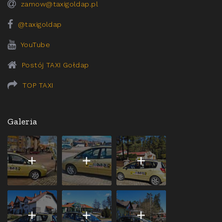
zamow@taxigoldap.pl
@taxigoldap
YouTube
Postój TAXI Gołdap
TOP TAXI
Galeria