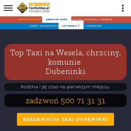
1000 PUNKTÓW TO
DARMOWY KURS
ZAPYTAJ KIEROWCĘ O PROGRAM
ZAMÓW TAKSÓWKĘ NA
LOTNISKO
z DUBENINEK
Top Taxi na Wesela, chrzciny,
komunie
Dubeninki
Rodzina i jej czas na pierwszym miejscu.
zadzwoń 500 71 31 31
REZERWACJA TAXI DUBENINKI