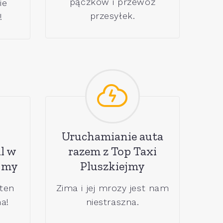
pączków i przewóz
ie
przesyłek.
!
Uruchamianie auta
l w
razem z Top Taxi
ejmy
Pluszkiejmy
 ten
Zima i jej mrozy jest nam
a!
niestraszna.