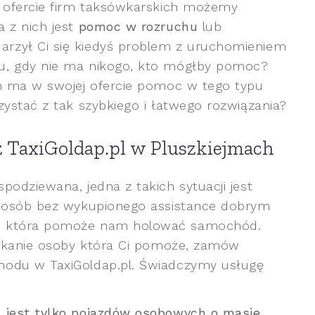
w ofercie firm taksówkarskich możemy
 z nich jest
pomoc w rozruchu
lub
rzył Ci się kiedyś problem z uruchomieniem
u, gdy nie ma nikogo, kto mógłby pomoc?
ch ma w swojej ofercie pomoc w tego typu
zystać z tak szybkiego i łatwego rozwiązania?
z TaxiGoldap.pl w Pluszkiejmach
odziewana, jedna z takich sytuacji jest
a osób bez wykupionego assistance dobrym
i, która pomoże nam holować samochód.
zukanie osoby która Ci pomoże, zamów
hodu w TaxiGoldap.pl. Świadczymy usługę
 jest tylko pojazdów osobowych o masie