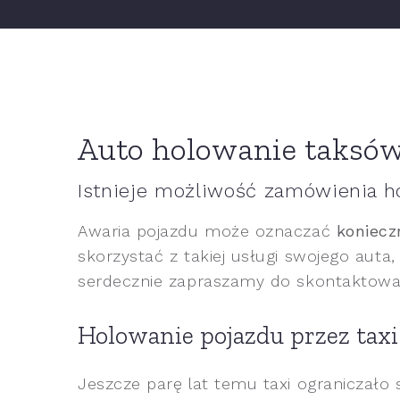
Auto holowanie taksów
Istnieje możliwość zamówienia h
Awaria pojazdu może oznaczać
koniecz
skorzystać z takiej usługi swojego auta, 
serdecznie zapraszamy do skontaktowan
Holowanie pojazdu przez taxi
Jeszcze parę lat temu taxi ograniczało 