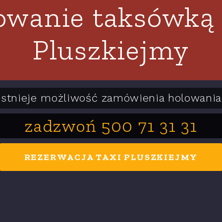
owanie taksówką
Pluszkiejmy
Istnieje możliwość zamówienia holowania
zadzwoń 500 71 31 31
REZERWACJA TAXI PLUSZKIEJMY