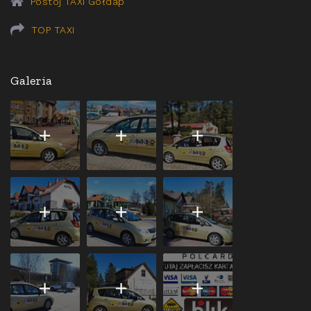
Postój TAXI Gołdap
TOP TAXI
Galeria