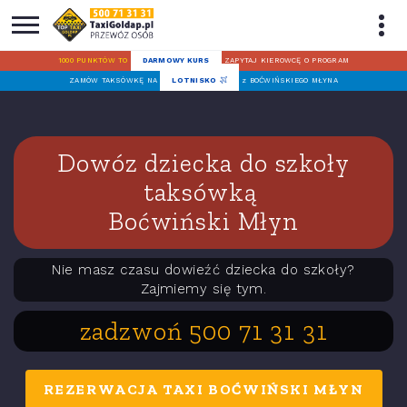
1000 PUNKTÓW TO
DARMOWY KURS
ZAPYTAJ KIEROWCĘ O PROGRAM
ZAMÓW TAKSÓWKĘ NA
LOTNISKO
z BOĆWIŃSKIEGO MŁYNA
Dowóz dziecka do szkoły
taksówką
Boćwiński Młyn
Nie masz czasu dowieźć dziecka do szkoły?
Zajmiemy się tym.
zadzwoń 500 71 31 31
REZERWACJA TAXI BOĆWIŃSKI MŁYN