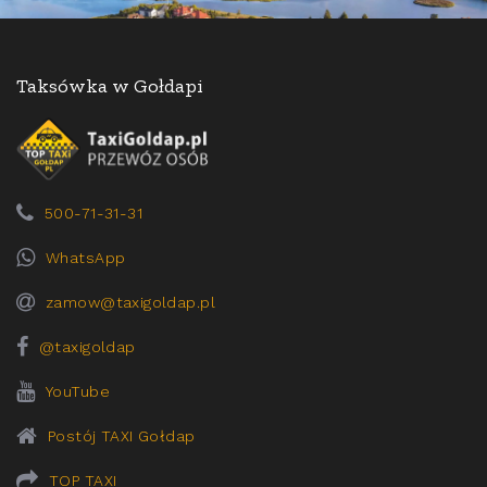
Taksówka w Gołdapi
500-71-31-31
WhatsApp
zamow@taxigoldap.pl
@taxigoldap
YouTube
Postój TAXI Gołdap
TOP TAXI