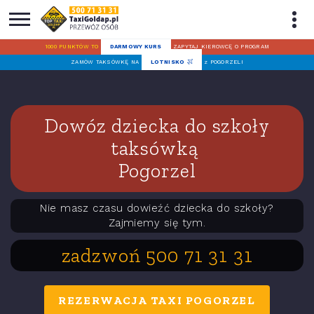
1000 PUNKTÓW TO
DARMOWY KURS
ZAPYTAJ KIEROWCĘ O PROGRAM
ZAMÓW TAKSÓWKĘ NA
LOTNISKO
z POGORZELI
Dowóz dziecka do szkoły
taksówką
Pogorzel
Nie masz czasu dowieźć dziecka do szkoły?
Zajmiemy się tym.
zadzwoń 500 71 31 31
REZERWACJA TAXI POGORZEL