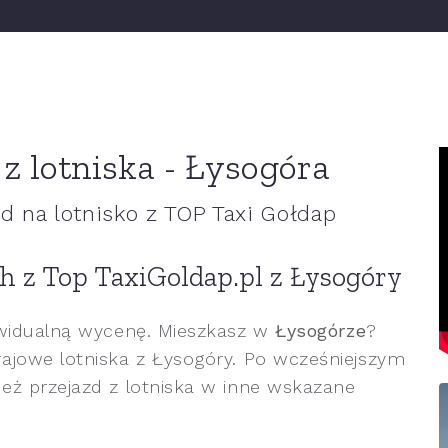
z lotniska - Łysogóra
 na lotnisko z TOP Taxi Gołdap
h z Top TaxiGoldap.pl z Łysogóry
ywidualną wycenę. Mieszkasz w
Łysogórze
?
ajowe lotniska z Łysogóry. Po wcześniejszym
eż przejazd z lotniska w inne wskazane