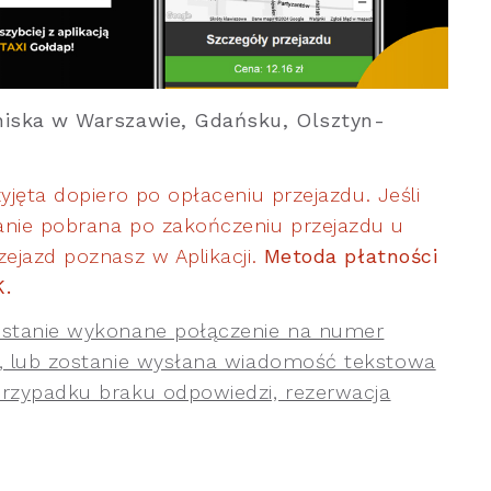
tniska w Warszawie, Gdańsku, Olsztyn-
yjęta dopiero po opłaceniu przejazdu. Jeśli
anie pobrana po zakończeniu przejazdu u
ejazd poznasz w Aplikacji.
Metoda płatności
K.
ostanie wykonane połączenie na numer
i, lub zostanie wysłana wiadomość tekstowa
przypadku braku odpowiedzi, rezerwacja