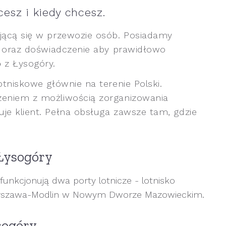
cesz i kiedy chcesz.
jącą się w przewozie osób. Posiadamy
ia oraz doświadczenie aby prawidłowo
o
z Łysogóry.
otniskowe głównie na terenie Polski.
zeniem z możliwością zorganizowania
je klient. Pełna obsługa zawsze tam, gdzie
 Łysogóry
funkcjonują dwa porty lotnicze - lotnisko
Warszawa-Modlin w Nowym Dworze Mazowieckim.
sogóry