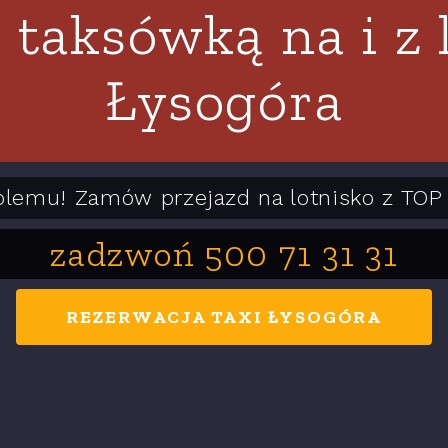
 taksówką na i z 
Łysogóra
blemu! Zamów przejazd na lotnisko z TOP 
zadzwoń 500 71 31 31
REZERWACJA TAXI ŁYSOGÓRA