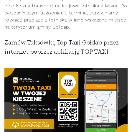
bezpieczny transport na krajowe lotniska z Młyna. Po
wcześniejszym uzgodnieniu terminu, zapewniamy
również przejazd z lotniska w inne wskazane miejsce
na terytorium gminy Gołdap.
Zamów Taksówkę Top Taxi Gołdap przez
internet poprzez aplikację TOP TAXI