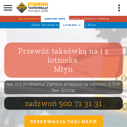
1000 PUNKTÓW TO
DARMOWY KURS
ZAPYTAJ KIEROWCĘ O PROGRAM
ZAMÓW TAKSÓWKĘ NA
LOTNISKO
z MŁYNA
Przewóz taksówką na i z
lotniska
Młyn
Nie ma problemu! Zamów przejazd na lotnisko z TOP
Taxi Gołdap
zadzwoń 500 71 31 31
REZERWACJA TAXI MŁYN