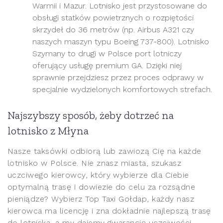
Warmii i Mazur. Lotnisko jest przystosowane do
obsługi statków powietrznych o rozpiętości
skrzydeł do 36 metrów (np. Airbus A321 czy
naszych maszyn typu Boeing 737-800). Lotnisko
Szymany to drugi w Polsce port lotniczy
oferujący usługę premium GA. Dzięki niej
sprawnie przejdziesz przez proces odprawy w
specjalnie wydzielonych komfortowych strefach.
Najszybszy sposób, żeby dotrzeć na
lotnisko z Młyna
Nasze taksówki odbiorą lub zawiozą Cię na każde
lotnisko w Polsce. Nie znasz miasta, szukasz
uczciwego kierowcy, który wybierze dla Ciebie
optymalną trasę i dowiezie do celu za rozsądne
pieniądze? Wybierz Top Taxi Gołdap, każdy nasz
kierowca ma licencję i zna dokładnie najlepszą trasę
do lotniska, a my dajemy gwarancję uczciwości.