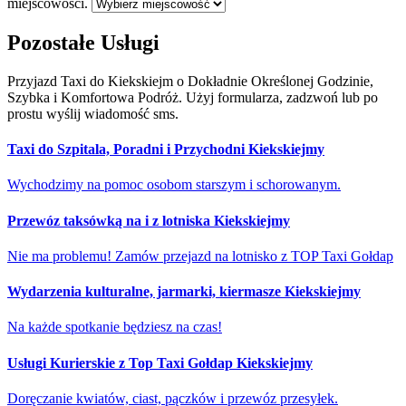
miejscowości.
Pozostałe Usługi
Przyjazd Taxi do Kiekskiejm o Dokładnie Określonej Godzinie,
Szybka i Komfortowa Podróż. Użyj formularza, zadzwoń lub po
prostu wyślij wiadomość sms.
Taxi do Szpitala, Poradni i Przychodni Kiekskiejmy
Wychodzimy na pomoc osobom starszym i schorowanym.
Przewóz taksówką na i z lotniska Kiekskiejmy
Nie ma problemu! Zamów przejazd na lotnisko z TOP Taxi Gołdap
Wydarzenia kulturalne, jarmarki, kiermasze Kiekskiejmy
Na każde spotkanie będziesz na czas!
Usługi Kurierskie z Top Taxi Gołdap Kiekskiejmy
Doręczanie kwiatów, ciast, pączków i przewóz przesyłek.