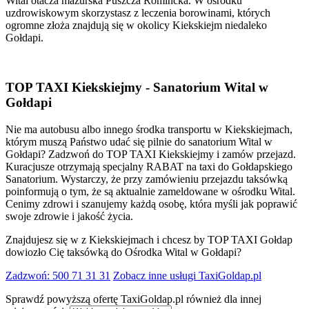
Wital otacza mazurska Puszcza Romincka. W ośrodku
uzdrowiskowym skorzystasz z leczenia borowinami, których
ogromne złoża znajdują się w okolicy Kiekskiejm niedaleko
Gołdapi.
TOP TAXI Kiekskiejmy - Sanatorium Wital w
Gołdapi
Nie ma autobusu albo innego środka transportu w Kiekskiejmach,
którym muszą Państwo udać się pilnie do sanatorium Wital w
Gołdapi? Zadzwoń do TOP TAXI Kiekskiejmy i zamów przejazd.
Kuracjusze otrzymają specjalny RABAT na taxi do Gołdapskiego
Sanatorium. Wystarczy, że przy zamówieniu przejazdu taksówką
poinformują o tym, że są aktualnie zameldowane w ośrodku Wital.
Cenimy zdrowi i szanujemy każdą osobę, która myśli jak poprawić
swoje zdrowie i jakość życia.
Znajdujesz się w z Kiekskiejmach i chcesz by TOP TAXI Gołdap
dowiozło Cię taksówką do Ośrodka Wital w Gołdapi?
Zadzwoń: 500 71 31 31
Zobacz inne usługi TaxiGoldap.pl
Sprawdź powyższą ofertę TaxiGoldap.pl również dla innej