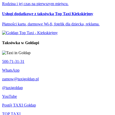
Rodzina i jej czas na pierwszym miejscu.
Usługi dodatkowe z taksówką Top Taxi Kiekskiejmy
Płatności kartą, darmowe Wi-fi, fotelik dla dziecka, reklama.
Taksówka w Gołdapi
500-71-31-31
WhatsApp
zamow@taxigoldap.pl
@taxigoldap
YouTube
Postój TAXI Gołdap
TOP TAXI