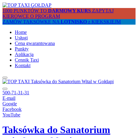
1000 PUNKTÓW TO
DARMOWY KURS
ZAPYTAJ
KIEROWCĘ O PROGRAM
ZAMÓW TAKSÓWKĘ NA
LOTNISKO
z KIEKSKIEJM
Home
Usługi
Cena gwarantowana
Punkty
Aplikacja
Cennik Taxi
Kontakt
500-71-31-31
E-mail
Google
Facebook
YouTube
Taksówka do Sanatorium