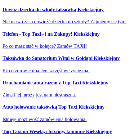
Dowóz dziecka do szkoły taksówką Kiekskiejmy
Nie masz czasu dowieźć dziecka do szkoły? Zajmiemy się tym.
Telefon - Top Taxi - i na Zakupy! Kiekskiejmy
Po co masz stać w kolejce? Zamów TAXI!
Taksówka do Sanatorium Wital w Gołdapi Kiekskiejmy
Kto o zdrowie dba, ten szczęśliwe życie ma!
Uruchamianie auta razem z Top Taxi Kiekskiejmy
Zima i jej mrozy jest nam niestraszna.
Auto holowanie taksówką Top Taxi Kiekskiejmy
Istnieje możliwość zamówienia holowania.
Top Taxi na Wesela, chrzciny, komunie Kiekskiejmy