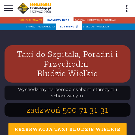
1000 PUNKTÓW TO
DARMOWY KURS
ZAPYTAJ KIEROWCĘ O PROGRAM
ZAMÓW TAKSÓWKĘ NA
LOTNISKO
z BLUDZI WIELKICH
Taxi do Szpitala, Poradni i
Przychodni
Bludzie Wielkie
Wychodzimy na pomoc osobom starszym i
schorowanym.
zadzwoń 500 71 31 31
REZERWACJA TAXI BLUDZIE WIELKIE