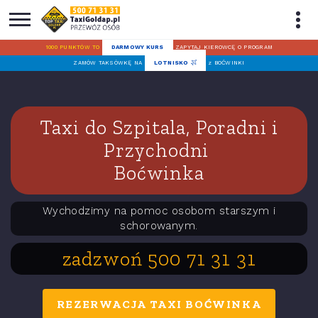
1000 PUNKTÓW TO
DARMOWY KURS
ZAPYTAJ KIEROWCĘ O PROGRAM
ZAMÓW TAKSÓWKĘ NA
LOTNISKO
z BOĆWINKI
Taxi do Szpitala, Poradni i
Przychodni
Boćwinka
Wychodzimy na pomoc osobom starszym i
schorowanym.
zadzwoń 500 71 31 31
REZERWACJA TAXI BOĆWINKA