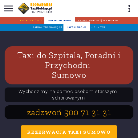
1000 PUNKTÓW TO
DARMOWY KURS
ZAPYTAJ KIEROWCĘ O PROGRAM
ZAMÓW TAKSÓWKĘ NA
LOTNISKO
z SUMOWA
Taxi do Szpitala, Poradni i
Przychodni
Sumowo
Wychodzimy na pomoc osobom starszym i
schorowanym.
zadzwoń 500 71 31 31
REZERWACJA TAXI SUMOWO