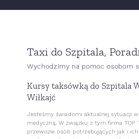
Taxi do Szpitala, Porad
Wychodzimy na pomoc osobom st
Kursy taksówką do Szpitala 
Wiłkajć
Jesteśmy świadomi aktualnej sytuacji w
medyczną. W związku z tym firma TOP 
przewozie osób potrzebujących jak i ich