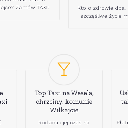
lejce? Zamów TAXI!
Kto o zdrowie dba,
szczęśliwe życie m
e
Top Taxi na Wesela,
Us
axi
chrzciny, komunie
ta
Wiłkajcie
ć
Rodzina i jej czas na
Płat