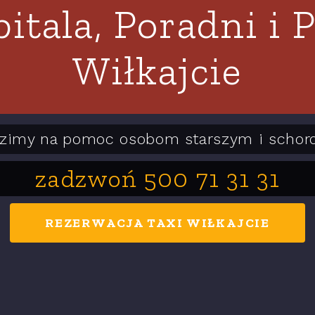
pitala, Poradni i
Wiłkajcie
zimy na pomoc osobom starszym i schor
zadzwoń 500 71 31 31
REZERWACJA TAXI WIŁKAJCIE