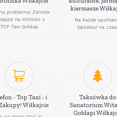
 lotniska Wiłkajcie
kulturalne, jarma
kiermasze Wiłkaj
ma problemu! Zamów
zejazd na lotnisko z
Na każde spotkan
TOP Taxi Gołdap
będziesz na czas
efon - Top Taxi - i
Taksówka do
Zakupy! Wiłkajcie
Sanatorium Wita
Gołdapi Wiłkajc
o co masz stać w