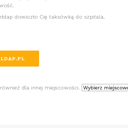
wość.
ołdap dowiozło Cię taksówką do szpitala,
LDAP.PL
również dla innej miejscowości.