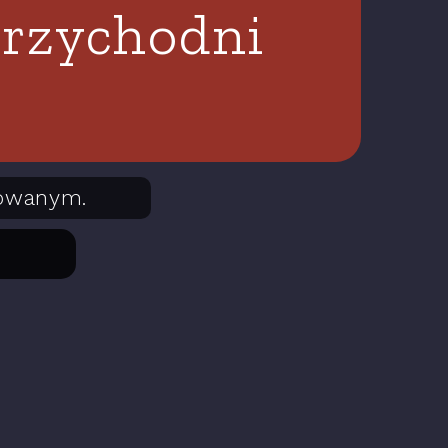
 Przychodni
owanym.