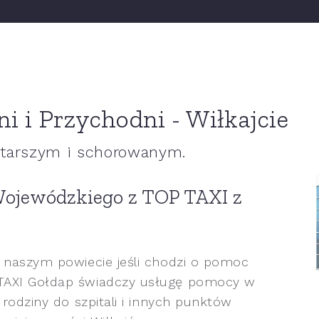
ni i Przychodni - Wiłkajcie
arszym i schorowanym.
Wojewódzkiego z TOP TAXI z
 naszym powiecie jeśli chodzi o pomoc
TAXI Gołdap świadczy usługę pomocy w
 rodziny do szpitali i innych punktów