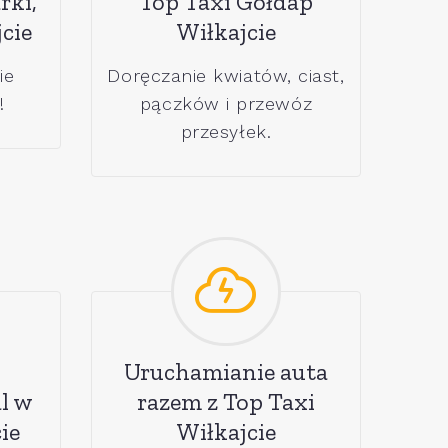
rki,
Top Taxi Gołdap
cie
Wiłkajcie
ie
Doręczanie kwiatów, ciast,
!
pączków i przewóz
przesyłek.
Uruchamianie auta
l w
razem z Top Taxi
ie
Wiłkajcie