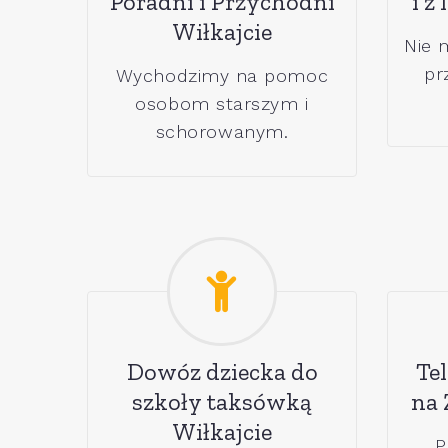
Poradni i Przychodni
i z
Wiłkajcie
Nie 
pr
Wychodzimy na pomoc
osobom starszym i
schorowanym.
Dowóz dziecka do
Tel
szkoły taksówką
na 
Wiłkajcie
P