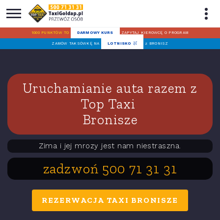
1000 PUNKTÓW TO
DARMOWY KURS
ZAPYTAJ KIEROWCĘ O PROGRAM
ZAMÓW TAKSÓWKĘ NA
LOTNISKO
z BRONISZ
Uruchamianie auta razem z
Top Taxi
Bronisze
Zima i jej mrozy jest nam niestraszna.
zadzwoń 500 71 31 31
REZERWACJA TAXI BRONISZE