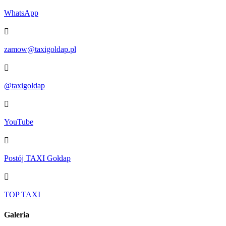
WhatsApp
zamow@taxigoldap.pl
@taxigoldap
YouTube
Postój TAXI Gołdap
TOP TAXI
Galeria