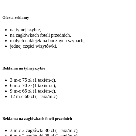
Oferta reklamy
na tylnej szybie,
na zagłówkach foteli przednich,
małych naklejek na bocznych szybach,
jednej części wizytówki,
Reklama na tylnej szybie
3 m-c 75 zł (1 taxi/m-c),
6 m-c 70 zł (1 taxi/m-c),
9 m-c 65 zł (1 taxi/m-c),
12 m-c 60 zł (1 taxi/m-c)
Reklama na zagłówkach foteli przednich
3 m-c 2 zagłówki 30 zł (1 taxi/m-c),
6 m-c 2 zagłówki 25 zł (1 taxi/m-c),