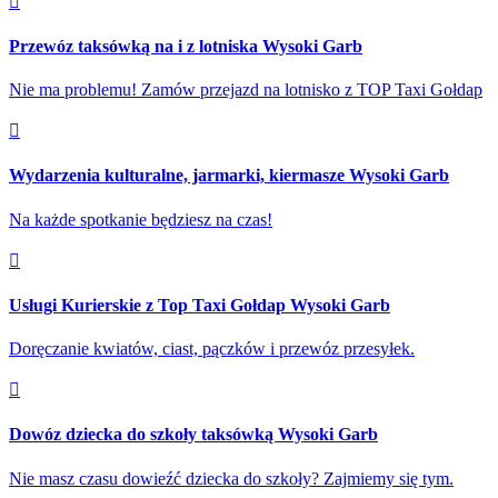
Przewóz taksówką na i z lotniska Wysoki Garb
Nie ma problemu! Zamów przejazd na lotnisko z TOP Taxi Gołdap
Wydarzenia kulturalne, jarmarki, kiermasze Wysoki Garb
Na każde spotkanie będziesz na czas!
Usługi Kurierskie z Top Taxi Gołdap Wysoki Garb
Doręczanie kwiatów, ciast, pączków i przewóz przesyłek.
Dowóz dziecka do szkoły taksówką Wysoki Garb
Nie masz czasu dowieźć dziecka do szkoły? Zajmiemy się tym.