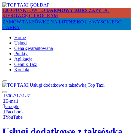
1000 PUNKTÓW TO
DARMOWY KURS
ZAPYTAJ
KIEROWCĘ O PROGRAM
ZAMÓW TAKSÓWKĘ NA
LOTNISKO
z WYSOKIEGO
GARBA
Home
Usługi
Cena gwarantowana
Punkty
Aplikacja
Cennik Taxi
Kontakt
500-71-31-31
E-mail
Google
Facebook
YouTube
Usługi dodatkowe z taksówką