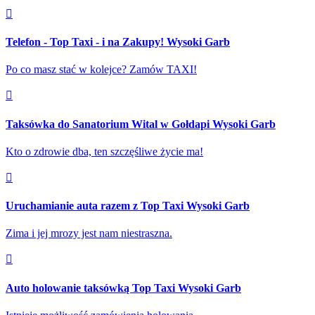
Telefon - Top Taxi - i na Zakupy! Wysoki Garb
Po co masz stać w kolejce? Zamów TAXI!
Taksówka do Sanatorium Wital w Gołdapi Wysoki Garb
Kto o zdrowie dba, ten szczęśliwe życie ma!
Uruchamianie auta razem z Top Taxi Wysoki Garb
Zima i jej mrozy jest nam niestraszna.
Auto holowanie taksówką Top Taxi Wysoki Garb