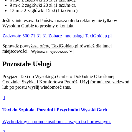
9 m-c 2 zagłówki 20 zł (1 taxi/m-c),
12 m-c 2 zagłówki 15 zł (1 taxi/m-c)
Jeśli zainteresowała Państwa nasza oferta reklamy nie tylko w
Wysokim Garbie to prosimy o kontakt.
Zadzwoń: 500 71 31 31
Zobacz inne usługi TaxiGoldap.pl
Sprawdź powyższą ofertę TaxiGoldap.pl również dla innej
miejscowości.
Pozostałe Usługi
Przyjazd Taxi do Wysokiego Garba o Dokładnie Określonej
Godzinie, Szybka i Komfortowa Podróż. Użyj formularza, zadzwoń
lub po prostu wyślij wiadomość sms.
Taxi do Szpitala, Poradni i Przychodni Wysoki Garb
Wychodzimy na pomoc osobom starszym i schorowanym.