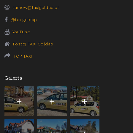
zamow@taxigoldap.pl
@taxigoldap
YouTube
Postój TAXI Gołdap
TOP TAXI
Galeria