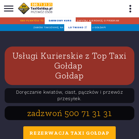
1000 PUNKTÓW TO
DARMOWY KURS
ZAPYTAJ KIEROWCĘ O PROGRAM
ZAMÓW TAKSÓWKĘ NA
LOTNISKO
z GOŁDAPI
Usługi Kurierskie z Top Taxi
Gołdap
Gołdap
Doręczanie kwiatów, ciast, pączków i przewóz
przesyłek.
zadzwoń 500 71 31 31
REZERWACJA TAXI GOŁDAP