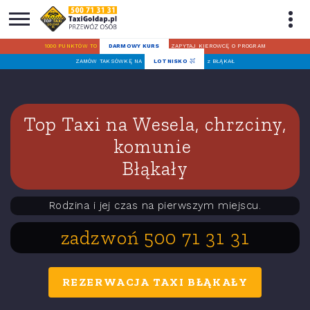
1000 PUNKTÓW TO
DARMOWY KURS
ZAPYTAJ KIEROWCĘ O PROGRAM
ZAMÓW TAKSÓWKĘ NA
LOTNISKO
z BŁĄKAŁ
Top Taxi na Wesela, chrzciny,
komunie
Błąkały
Rodzina i jej czas na pierwszym miejscu.
zadzwoń 500 71 31 31
REZERWACJA TAXI BŁĄKAŁY