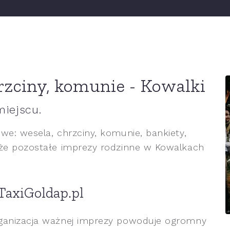
rzciny, komunie - Kowalki
miejscu.
we: wesela, chrzciny, komunie, bankiety,
kże pozostałe imprezy rodzinne w Kowalkach
 TaxiGoldap.pl
rganizacja ważnej imprezy powoduje ogromny