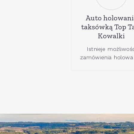
Auto holowani
taksówką Top T
Kowalki
Istnieje możliwoś
zamówienia holowan