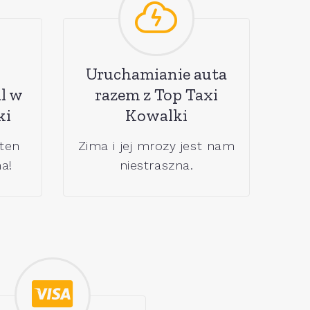
Uruchamianie auta
l w
razem z Top Taxi
ki
Kowalki
 ten
Zima i jej mrozy jest nam
a!
niestraszna.