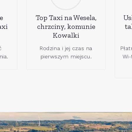
e
Top Taxi na Wesela,
Us
axi
chrzciny, komunie
ta
Kowalki
ć
Rodzina i jej czas na
Płat
ia.
pierwszym miejscu.
Wi-f