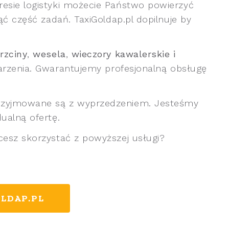
esie logistyki możecie Państwo powierzyć
ąć część zadań. TaxiGoldap.pl dopilnuje by
rzciny
,
wesela
,
wieczory kawalerskie i
arzenia. Gwarantujemy profesjonalną obsługę
rzyjmowane są z wyprzedzeniem. Jesteśmy
ualną ofertę.
hcesz skorzystać z powyższej usługi?
LDAP.PL