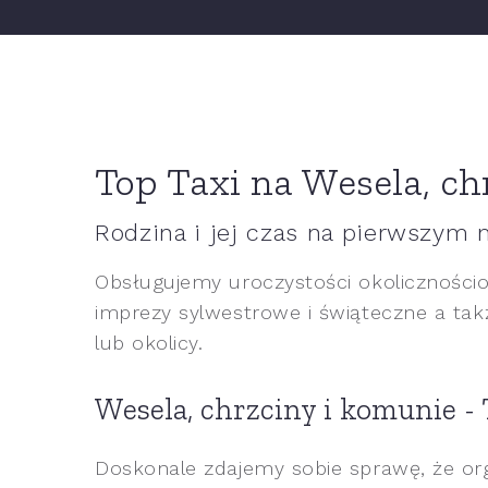
Top Taxi na Wesela, ch
Rodzina i jej czas na pierwszym 
Obsługujemy uroczystości okolicznościo
imprezy sylwestrowe i świąteczne a ta
lub okolicy.
Wesela, chrzciny i komunie -
Doskonale zdajemy sobie sprawę, że o