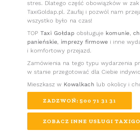
stres. Dlatego część obowiązków w zakr
TaxiGoldap.pl. Zaufaj i pozwól nam przej
wszystko było na czas!
TOP
Taxi Gołdap
obsługuje
komunie
,
ch
panieńskie
,
imprezy firmowe
i inne wyd
i komfortowy przejazd.
Zamówienia na tego typu wydarzenia p
w stanie przegotować dla Ciebie indywid
Mieszkasz w
Kowalkach
lub okolicy i c
ZADZWOŃ: 500 71 31 31
ZOBACZ INNE USŁUGI TAXIGO