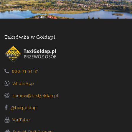
Taksówka w Gołdapi
500-71-31-31
WhatsApp
zamow@taxigoldap.pl
@taxigoldap
YouTube
Postój TAXI Gołdap