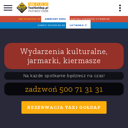
1000 PUNKTÓW TO
DARMOWY KURS
ZAPYTAJ KIEROWCĘ O PROGRAM
ZAMÓW TAKSÓWKĘ NA
LOTNISKO
Wydarzenia kulturalne,
jarmarki, kiermasze
Na każde spotkanie będziesz na czas!
zadzwoń 500 71 31 31
REZERWACJA TAXI GOŁDAP