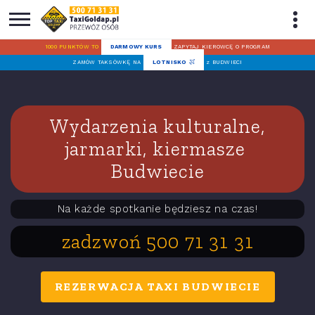
1000 PUNKTÓW TO
DARMOWY KURS
ZAPYTAJ KIEROWCĘ O PROGRAM
ZAMÓW TAKSÓWKĘ NA
LOTNISKO
z BUDWIECI
Wydarzenia kulturalne,
jarmarki, kiermasze
Budwiecie
Na każde spotkanie będziesz na czas!
zadzwoń 500 71 31 31
REZERWACJA TAXI BUDWIECIE