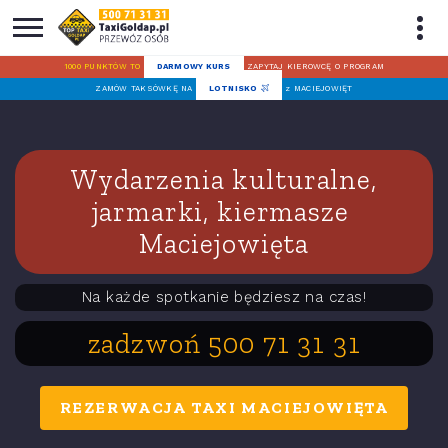
1000 PUNKTÓW TO
DARMOWY KURS
ZAPYTAJ KIEROWCĘ O PROGRAM
ZAMÓW TAKSÓWKĘ NA
LOTNISKO
z MACIEJOWIĘT
Wydarzenia kulturalne,
jarmarki, kiermasze
Maciejowięta
Na każde spotkanie będziesz na czas!
zadzwoń 500 71 31 31
REZERWACJA TAXI MACIEJOWIĘTA