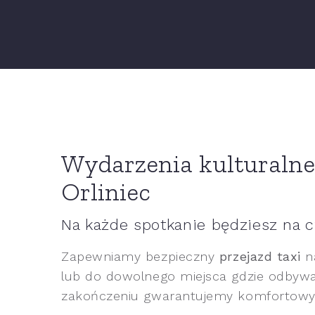
Wydarzenia kulturalne,
Orliniec
Na każde spotkanie będziesz na c
Zapewniamy bezpieczny
przejazd taxi
n
lub do dowolnego miejsca gdzie odbywa 
zakończeniu gwarantujemy komfortowy