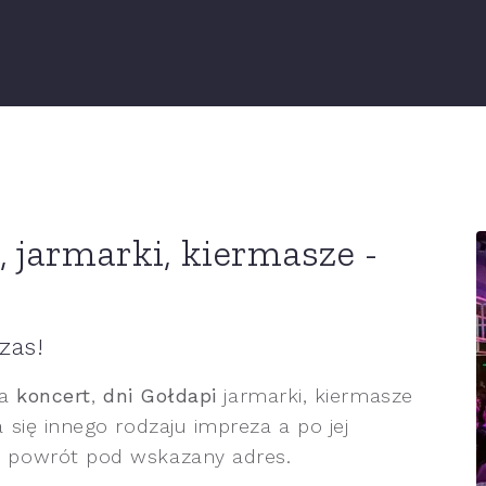
 jarmarki, kiermasze -
zas!
a
koncert
,
dni Gołdapi
jarmarki, kiermasze
się innego rodzaju impreza a po jej
 powrót pod wskazany adres.