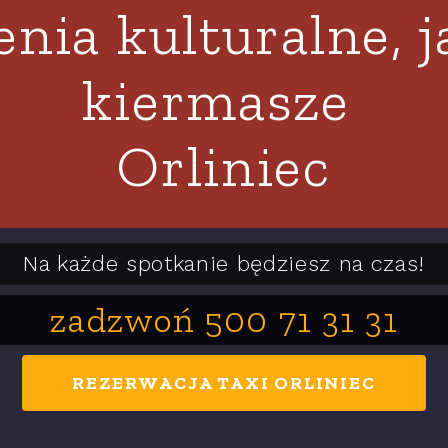
nia kulturalne, j
kiermasze
Orliniec
Na każde spotkanie będziesz na czas!
zadzwoń 500 71 31 31
REZERWACJA TAXI ORLINIEC