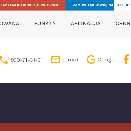
ZAPYTAJ KIEROWCĘ O PROGRAM
ZAMÓW TAKSÓWKĘ NA
LOTNI
TOWANA
PUNKTY
APLIKACJA
CENNI
E-mail
Google
500-71-31-31