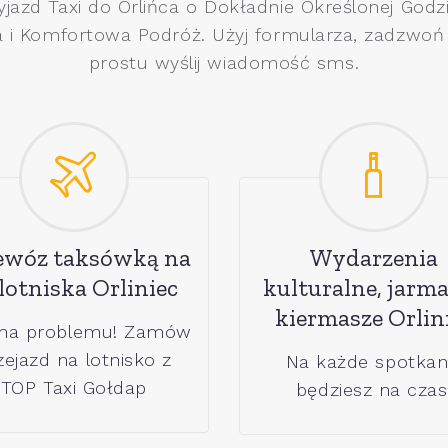
yjazd Taxi do Orlińca o Dokładnie Określonej Godzi
 i Komfortowa Podróż. Użyj formularza, zadzwoń
prostu wyślij wiadomość sms.
ewóz taksówką na
Wydarzenia
 lotniska Orliniec
kulturalne, jarma
kiermasze Orlin
ma problemu! Zamów
zejazd na lotnisko z
Na każde spotkan
TOP Taxi Gołdap
będziesz na czas