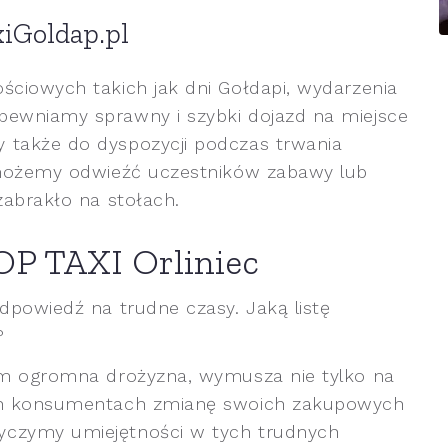
xiGoldap.pl
ściowych takich jak dni Gołdapi, wydarzenia
pewniamy sprawny i szybki dojazd na miejsce
 także do dyspozycji podczas trwania
i możemy odwieźć uczestników zabawy lub
zabrakło na stołach.
OP TAXI Orliniec
dpowiedź na trudne czasy. Jaką listę
?
wem ogromna drożyzna, wymusza nie tylko na
ich konsumentach zmianę swoich zakupowych
yczymy umiejętności w tych trudnych