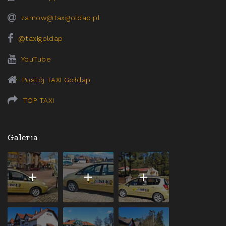
zamow@taxigoldap.pl
@taxigoldap
YouTube
Postój TAXI Gołdap
TOP TAXI
Galeria