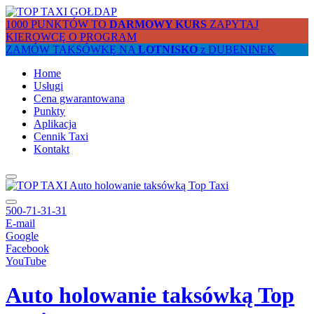
1000 PUNKTÓW TO
DARMOWY KURS
ZAPYTAJ
KIEROWCĘ O PROGRAM
ZAMÓW TAKSÓWKĘ NA
LOTNISKO
z DUBENINEK
Home
Usługi
Cena gwarantowana
Punkty
Aplikacja
Cennik Taxi
Kontakt
500-71-31-31
E-mail
Google
Facebook
YouTube
Auto holowanie taksówką Top