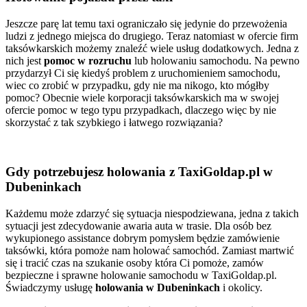
Jeszcze parę lat temu taxi ograniczało się jedynie do przewożenia
ludzi z jednego miejsca do drugiego. Teraz natomiast w ofercie firm
taksówkarskich możemy znaleźć wiele usług dodatkowych. Jedna z
nich jest
pomoc w rozruchu
lub holowaniu samochodu. Na pewno
przydarzył Ci się kiedyś problem z uruchomieniem samochodu,
wiec co zrobić w przypadku, gdy nie ma nikogo, kto mógłby
pomoc? Obecnie wiele korporacji taksówkarskich ma w swojej
ofercie pomoc w tego typu przypadkach, dlaczego więc by nie
skorzystać z tak szybkiego i łatwego rozwiązania?
Gdy potrzebujesz holowania z TaxiGoldap.pl w
Dubeninkach
Każdemu może zdarzyć się sytuacja niespodziewana, jedna z takich
sytuacji jest zdecydowanie awaria auta w trasie. Dla osób bez
wykupionego assistance dobrym pomysłem będzie zamówienie
taksówki, która pomoże nam holować samochód. Zamiast martwić
się i tracić czas na szukanie osoby która Ci pomoże, zamów
bezpieczne i sprawne holowanie samochodu w TaxiGoldap.pl.
Świadczymy usługę
holowania w Dubeninkach
i okolicy.