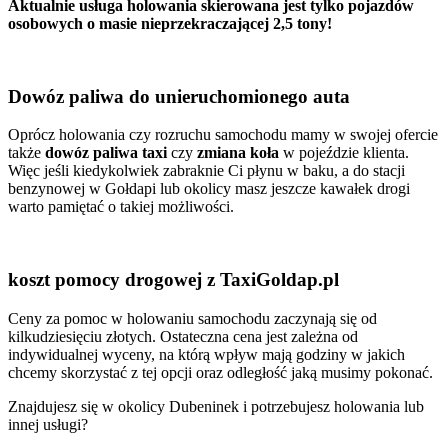
Aktualnie usługa holowania skierowana jest tylko pojazdów
osobowych o masie nieprzekraczającej 2,5 tony!
Dowóz paliwa do unieruchomionego auta
Oprócz holowania czy rozruchu samochodu mamy w swojej ofercie
także
dowóz paliwa taxi
czy
zmiana koła
w pojeździe klienta.
Więc jeśli kiedykolwiek zabraknie Ci płynu w baku, a do stacji
benzynowej w Gołdapi lub okolicy masz jeszcze kawałek drogi
warto pamiętać o takiej możliwości.
koszt pomocy drogowej z TaxiGoldap.pl
Ceny za pomoc w holowaniu samochodu zaczynają się od
kilkudziesięciu złotych. Ostateczna cena jest zależna od
indywidualnej wyceny, na którą wpływ mają godziny w jakich
chcemy skorzystać z tej opcji oraz odległość jaką musimy pokonać.
Znajdujesz się w okolicy Dubeninek i potrzebujesz holowania lub
innej usługi?