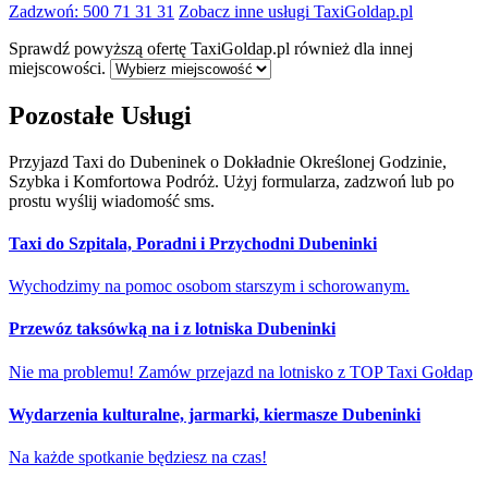
Zadzwoń: 500 71 31 31
Zobacz inne usługi TaxiGoldap.pl
Sprawdź powyższą ofertę TaxiGoldap.pl również dla innej
miejscowości.
Pozostałe Usługi
Przyjazd Taxi do Dubeninek o Dokładnie Określonej Godzinie,
Szybka i Komfortowa Podróż. Użyj formularza, zadzwoń lub po
prostu wyślij wiadomość sms.
Taxi do Szpitala, Poradni i Przychodni Dubeninki
Wychodzimy na pomoc osobom starszym i schorowanym.
Przewóz taksówką na i z lotniska Dubeninki
Nie ma problemu! Zamów przejazd na lotnisko z TOP Taxi Gołdap
Wydarzenia kulturalne, jarmarki, kiermasze Dubeninki
Na każde spotkanie będziesz na czas!