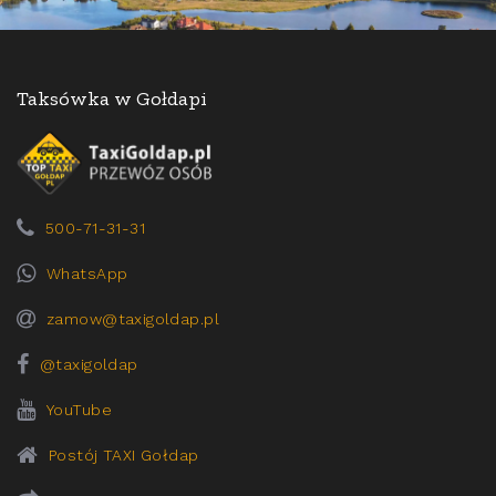
Taksówka w Gołdapi
500-71-31-31
WhatsApp
zamow@taxigoldap.pl
@taxigoldap
YouTube
Postój TAXI Gołdap