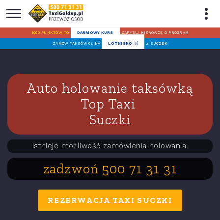
1000 PUNKTÓW TO
DARMOWY KURS
ZAPYTAJ KIEROWCĘ O PROGRAM
ZAMÓW TAKSÓWKĘ NA
LOTNISKO
z SUCZEK
Auto holowanie taksówką
Top Taxi
Suczki
Istnieje możliwość zamówienia holowania.
zadzwoń 500 71 31 31
REZERWACJA TAXI SUCZKI