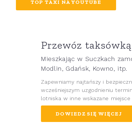
TOP TAXI NA YOUTUBE
Przewóz taksówką 
Mieszkając w Suczkach zamó
Modlin, Gdańsk, Kowno, itp.
Zapewniamy najtańszy i bezpiecz
wcześniejszym uzgodnieniu termi
lotniska w inne wskazane miejsce 
DOWIEDZ SIĘ WIĘCEJ