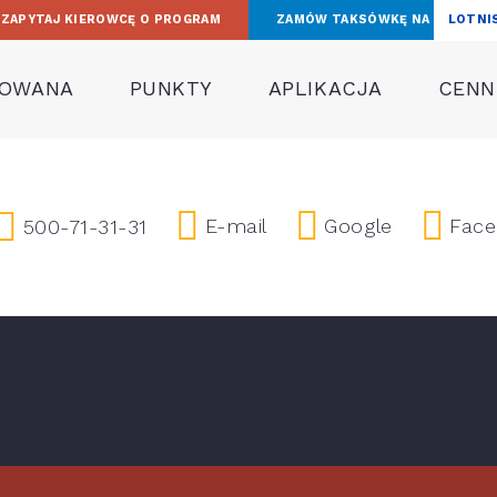
ZAPYTAJ KIEROWCĘ O PROGRAM
ZAMÓW TAKSÓWKĘ NA
LOTNI
TOWANA
PUNKTY
APLIKACJA
CENNI
E-mail
Google
Fac
500-71-31-31