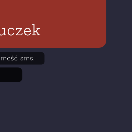
Suczek
domość sms.