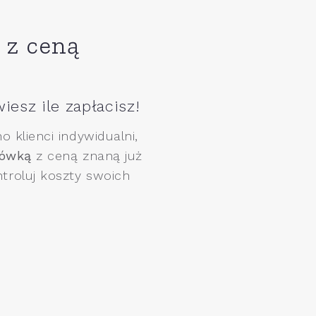
 z ceną
iesz ile zapłacisz!
 klienci indywidualni,
sówką
z ceną znaną już
roluj koszty swoich