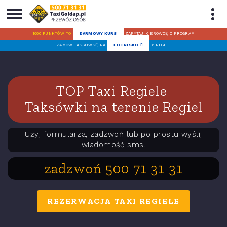
1000 PUNKTÓW TO
DARMOWY KURS
ZAPYTAJ KIEROWCĘ O PROGRAM
ZAMÓW TAKSÓWKĘ NA
LOTNISKO
z REGIEL
TOP Taxi Regiele
Taksówki na terenie Regiel
Użyj formularza, zadzwoń lub po prostu wyślij
wiadomość sms.
zadzwoń 500 71 31 31
REZERWACJA TAXI REGIELE