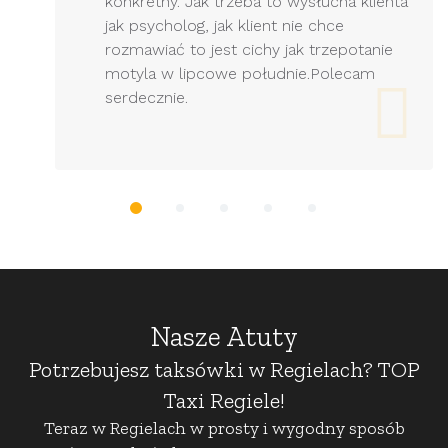
konkretny. Jak trzeba to wysłucha klienta
jak psycholog, jak klient nie chce
rozmawiać to jest cichy jak trzepotanie
motyla w lipcowe południe.Polecam
serdecznie.
Nasze Atuty
Potrzebujesz taksówki w Regielach? TOP
Taxi Regiele!
Teraz w Regielach w prosty i wygodny sposób