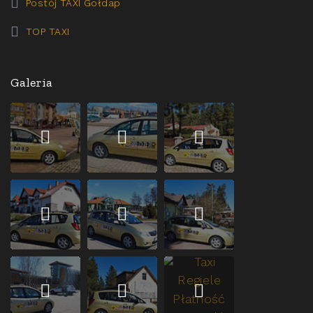
Postój TAXI Gołdap
TOP TAXI
Galeria