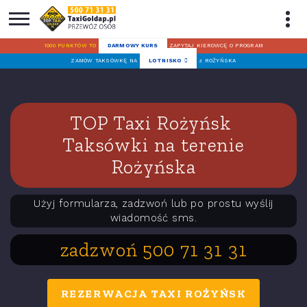
1000 PUNKTÓW TO
DARMOWY KURS
ZAPYTAJ KIEROWCĘ O PROGRAM
ZAMÓW TAKSÓWKĘ NA
LOTNISKO
z ROŻYŃSKA
TOP Taxi Rożyńsk
Taksówki na terenie
Rożyńska
Użyj formularza, zadzwoń lub po prostu wyślij
wiadomość sms.
zadzwoń 500 71 31 31
REZERWACJA TAXI ROŻYŃSK