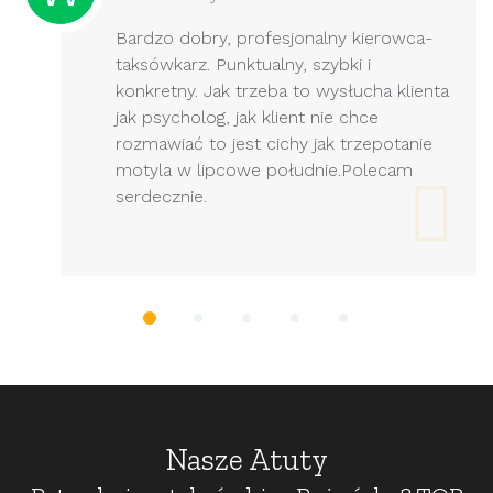
Bardzo dobry, profesjonalny kierowca-
taksówkarz. Punktualny, szybki i
konkretny. Jak trzeba to wysłucha klienta
jak psycholog, jak klient nie chce
rozmawiać to jest cichy jak trzepotanie
motyla w lipcowe południe.Polecam
serdecznie.
Nasze Atuty