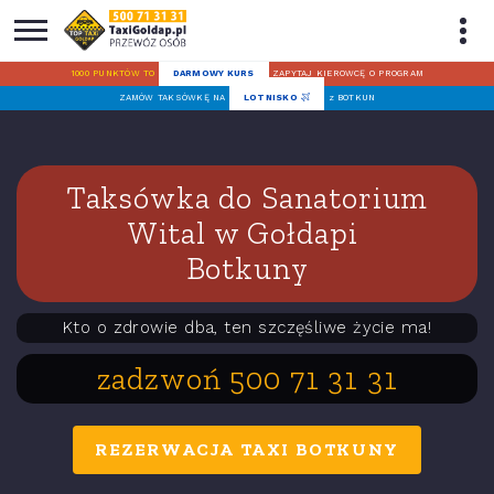
1000 PUNKTÓW TO
DARMOWY KURS
ZAPYTAJ KIEROWCĘ O PROGRAM
ZAMÓW TAKSÓWKĘ NA
LOTNISKO
z BOTKUN
Taksówka do Sanatorium
Wital w Gołdapi
Botkuny
Kto o zdrowie dba, ten szczęśliwe życie ma!
zadzwoń 500 71 31 31
REZERWACJA TAXI BOTKUNY