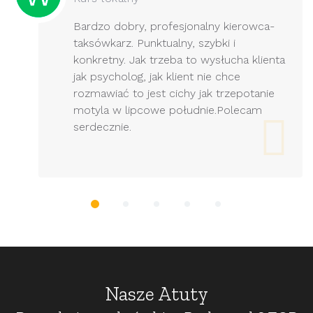
Bardzo dobry, profesjonalny kierowca-
taksówkarz. Punktualny, szybki i
konkretny. Jak trzeba to wysłucha klienta
jak psycholog, jak klient nie chce
rozmawiać to jest cichy jak trzepotanie
motyla w lipcowe południe.Polecam
serdecznie.
Nasze Atuty