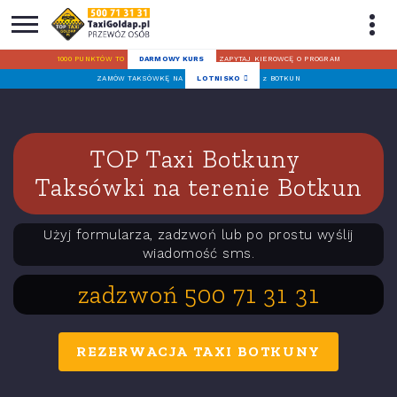
1000 PUNKTÓW TO
DARMOWY KURS
ZAPYTAJ KIEROWCĘ O PROGRAM
ZAMÓW TAKSÓWKĘ NA
LOTNISKO
z BOTKUN
TOP Taxi Botkuny
Taksówki na terenie Botkun
Użyj formularza, zadzwoń lub po prostu wyślij
wiadomość sms.
zadzwoń 500 71 31 31
REZERWACJA TAXI BOTKUNY