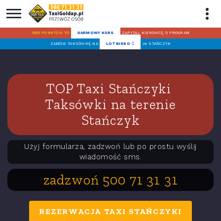
1000 PUNKTÓW TO
DARMOWY KURS
ZAPYTAJ KIEROWCĘ O PROGRAM
ZAMÓW TAKSÓWKĘ NA
LOTNISKO
ze STAŃCZYK
TOP Taxi Stańczyki
Taksówki na terenie
Stańczyk
Użyj formularza, zadzwoń lub po prostu wyślij
wiadomość sms.
zadzwoń 500 71 31 31
REZERWACJA TAXI STAŃCZYKI