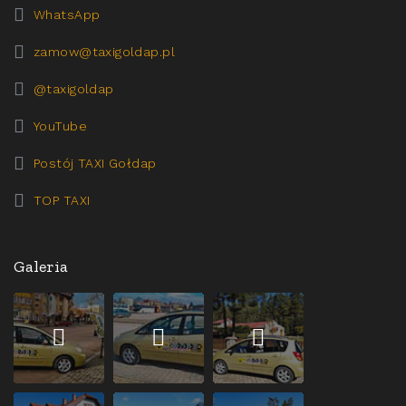
WhatsApp
zamow@taxigoldap.pl
@taxigoldap
YouTube
Postój TAXI Gołdap
TOP TAXI
Galeria